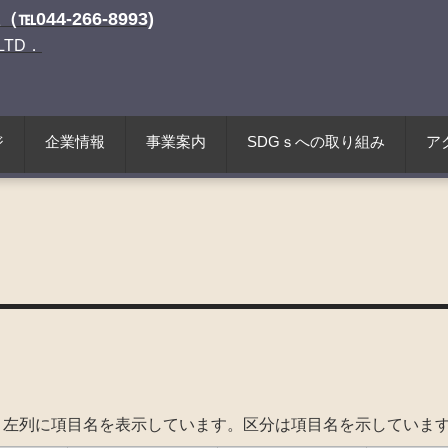
（℡044-266-8993)
.LTD．
ジ
企業情報
事業案内
SDGｓへの取り組み
ア
、左列に項目名を表示しています。区分は項目名を示していま