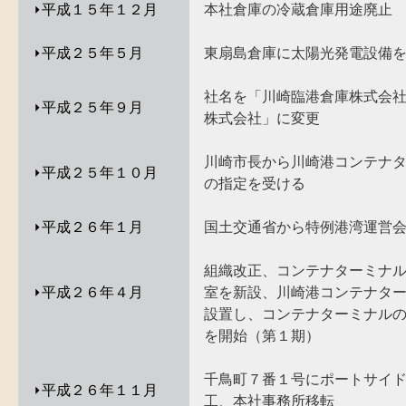
⏵
平成１５年１２月
本社倉庫の冷蔵倉庫用途廃止
⏵
平成２５年５月
東扇島倉庫に太陽光発電設備
社名を「川崎臨港倉庫株式会
⏵
平成２５年９月
株式会社」に変更
川崎市長から川崎港コンテナ
⏵
平成２５年１０月
の指定を受ける
⏵
平成２６年１月
国土交通省から特例港湾運営
組織改正、コンテナターミナ
⏵
平成２６年４月
室を新設、川崎港コンテナタ
設置し、コンテナターミナル
を開始（第１期）
千鳥町７番１号にポートサイ
⏵
平成２６年１１月
工、本社事務所移転