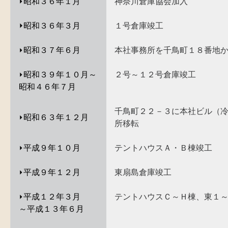
⏵
昭和３６年１月
神奈川倉庫協会加入
⏵
昭和３６年３月
１号倉庫竣工
⏵
昭和３７年６月
本社事務所を千鳥町１８番地
⏵
昭和３９年１０月～
２号～１２号倉庫竣工
昭和４６年７月
千鳥町２２－３に本社ビル（
⏵
昭和６３年１２月
所移転
⏵
平成９年１０月
テントハウスＡ・Ｂ棟竣工
⏵
平成９年１２月
東扇島倉庫竣工
⏵
平成１２年３月
テントハウスＣ～Ｈ棟、東１
～平成１３年６月